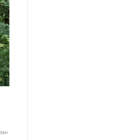
tten
n