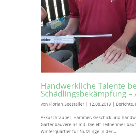
Handwerkliche Talente be
Schädlingsbekämpfung –
von
Florian Seestaller
|
12.08.2019
|
Berichte
,
Akkuschrauber, Hammer, Geschick und handwerk
Gartenbauvereins mit. Die elf Teilnehmer baut
Winterquartier für Nützlinge in der...