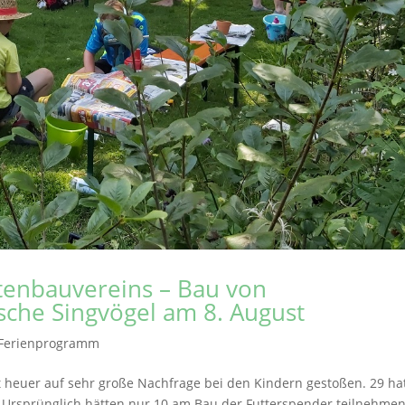
enbauvereins – Bau von
sche Singvögel am 8. August
Ferienprogramm
 heuer auf sehr große Nachfrage bei den Kindern gestoßen. 29 ha
. Ursprünglich hätten nur 10 am Bau der Futterspender teilnehme