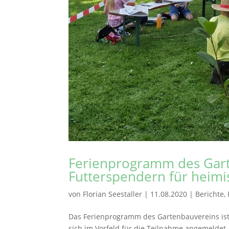
Ferienprogramm des Gart
Futterspendern für heimi
von
Florian Seestaller
|
11.08.2020
|
Berichte
,
Das Ferienprogramm des Gartenbauvereins ist
sich im Vorfeld für die Teilnahme angemeldet