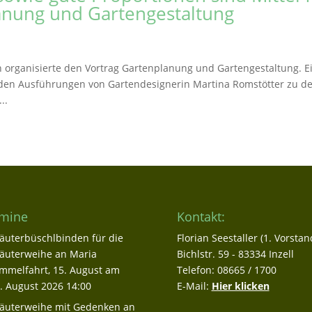
anung und Gartengestaltung
organisierte den Vortrag Gartenplanung und Gartengestaltung. E
e den Ausführungen von Gartendesignerin Martina Romstötter zu d
..
mine
Kontakt:
äuterbüschlbinden für die
Florian Seestaller (1. Vorstan
äuterweihe an Maria
Bichlstr. 59 - 83334 Inzell
mmelfahrt, 15. August
am
Telefon: 08665 / 1700
. August 2026 14:00
E-Mail:
Hier klicken
äuterweihe mit Gedenken an