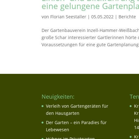
eine gelungene Gartenpl
von
Florian Seestaller
|
05.05.2022
|
Berichte
Der Gartenbauverein Inzell-Hammer-Weißbach 
große Schar interessierter Gartlerinnen hört
Voraussetzungen für eine gute Gartenplanung.
Neuigkeiten:
Ter
Verleih von Gartengeräten für
Kr
den Hausgarten
Kr
Hi
Der Garten – ein Paradies für
14
Lebewesen
Kr
Hühner im Privatgarten –