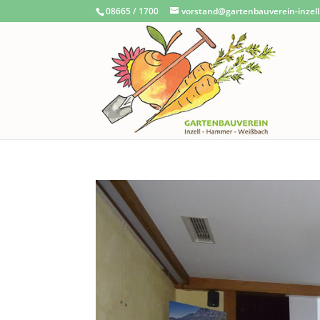
08665 / 1700
vorstand@gartenbauverein-inzell