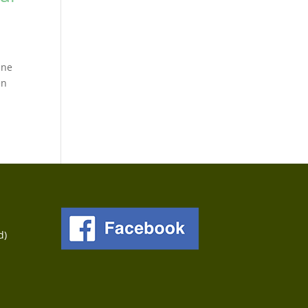
ine
en
d)