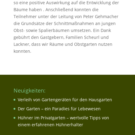
so eine positive Auswirkung auf die Entwicklung der
Bäume haben . Anschließend konnten die
Teilnehmer unter der Leitung von Peter Gehmacher
die Grundsätze der Schnittmaßnahmen an jungen
Obst- sowie Spalierbäumen umsetzen. Ein Dank
gebührt den Gastgebern, Familien Scheurl und
Lackner, dass wir Räume und Obstgarten nutzen
konnten.
Neuigkeiten:
Verleih von Gartengeräten für den Hausgarten
Der Garten – ein Paradies für Lebewesen
Hühner im Privatgarten – wertvolle Tipps von
einem erfahrenen Hühnerhalter