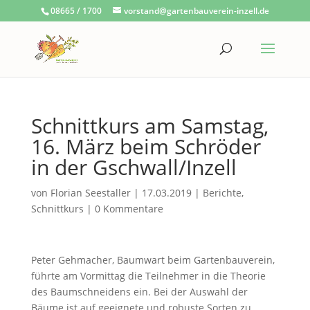
08665 / 1700
vorstand@gartenbauverein-inzell.de
Schnittkurs am Samstag,
16. März beim Schröder
in der Gschwall/Inzell
von
Florian Seestaller
|
17.03.2019
|
Berichte
,
Schnittkurs
|
0 Kommentare
Peter Gehmacher, Baumwart beim Gartenbauverein,
führte am Vormittag die Teilnehmer in die Theorie
des Baumschneidens ein. Bei der Auswahl der
Bäume ist auf geeignete und robuste Sorten zu