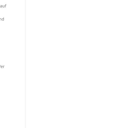
 auf
und
Wer
e