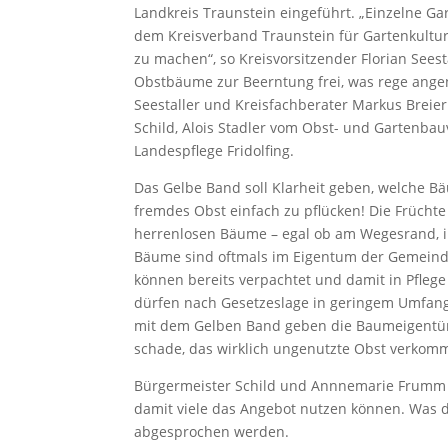
Landkreis Traunstein eingeführt. „Einzelne 
dem Kreisverband Traunstein für Gartenkultu
zu machen“, so Kreisvorsitzender Florian Seesta
Obstbäume zur Beerntung frei, was rege ang
Seestaller und Kreisfachberater Markus Breie
Schild, Alois Stadler vom Obst- und Gartenba
Landespflege Fridolfing.
Das Gelbe Band soll Klarheit geben, welche Bä
fremdes Obst einfach zu pflücken! Die Frücht
herrenlosen Bäume – egal ob am Wegesrand, in 
Bäume sind oftmals im Eigentum der Gemeinde
können bereits verpachtet und damit in Pfleg
dürfen nach Gesetzeslage in geringem Umfang 
mit dem Gelben Band geben die Baumeigentümer
schade, das wirklich ungenutzte Obst verkomm
Bürgermeister Schild und Annnemarie Frumm be
damit viele das Angebot nutzen können. Was
abgesprochen werden.