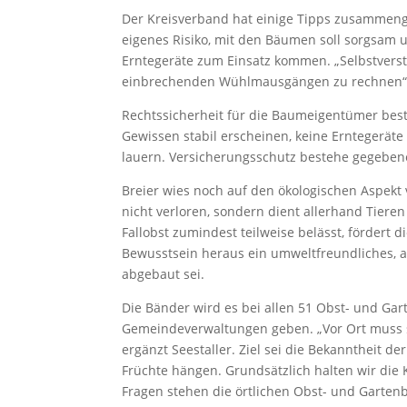
Der Kreisverband hat einige Tipps zusammeng
eigenes Risiko, mit den Bäumen soll sorgsam
Erntegeräte zum Einsatz kommen. „Selbstverst
einbrechenden Wühlmausgängen zu rechnen“, 
Rechtssicherheit für die Baumeigentümer be
Gewissen stabil erscheinen, keine Erntegerät
lauern. Versicherungsschutz bestehe gegebene
Breier wies noch auf den ökologischen Aspekt v
nicht verloren, sondern dient allerhand Tieren
Fallobst zumindest teilweise belässt, fördert d
Bewusstsein heraus ein umweltfreundliches, 
abgebaut sei.
Die Bänder wird es bei allen 51 Obst- und Ga
Gemeindeverwaltungen geben. „Vor Ort muss 
ergänzt Seestaller. Ziel sei die Bekanntheit de
Früchte hängen. Grundsätzlich halten wir die K
Fragen stehen die örtlichen Obst- und Garten