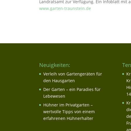
Landratsamt zur Verfügung. Ein Infoblatt mit 
www.garten-traunstein.de
Neuigkeiten:
Ter
Verleih von Gartengeräten für
Kr
den Hausgarten
Kr
Hi
Der Garten – ein Paradies für
14
Lebewesen
Kr
Hühner im Privatgarten –
di
wertvolle Tipps von einem
de
erfahrenen Hühnerhalter
Fr
am