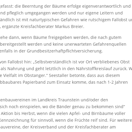
efasst: die Beerntung der Bäume erfolge eigenverantwortlich und
 und pfleglich umgegangen werden und nur eigene Leitern und
ändlich ist mit naturtypischen Gefahren wie rutschigem Fallobst 
ergänzte Kreisfachberater Markus Breier.
stehe dann, wenn Bäume freigegeben werden, die nach gutem
e bereitgestellt werden und keine unerwarteten Gefahrenquellen
nfalls in der Grundbesitzerhaftpflichtversicherung.
on Fallobst hin: „Selbstverständlich ist vor Ort verbliebenes Obst
 als Nahrung und geht letztlich in den Nährstoffkreislauf zurück. 
ie Vielfalt im Obstanger.“ Seestaller betonte, dass aus diesem
abbaubares Papierband zum Einsatz komme, das nach 1-2 Jahren
rtenbauvereinen im Landkreis Traunstein und/oder den
sich noch einspielen, wo die Bänder genau zu bekommen sind“
r Aktion bis Herbst, wenn die vielen Apfel- und Birnbäume voller
ennzeichnung für sinnvoll, wenn die Früchte reif sind. Für weiter
bauvereine, der Kreisverband und der Kreisfachberater am