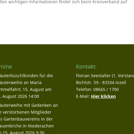
allen wichtigen Informationen findet sich beim Kreisverband auf
mine
Kontakt:
äuterbüschlbinden für die
Florian Seestaller (1. Vorstan
äuterweihe an Maria
Bichlstr. 59 - 83334 Inzell
mmelfahrt, 15. August
am
Telefon: 08665 / 1700
. August 2026 14:00
E-Mail:
Hier klicken
äuterweihe mit Gedenken an
e verstorbenen Mitglieder
s Gartenbauvereins in der
auenkirche in Niederachen
 15. August 2026 9:30