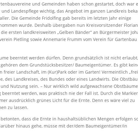
Gartenbauvereine und Gemeinden haben schon gestartet, doch war 
r und Landespflege wichtig, das Angebot im ganzen Landkreis bek
ller. Die Gemeinde Fridolfing gab bereits im letzten Jahr einige
enommen wurde. Deshalb übergaben nun Kreisvorsitzender Floria
r die ersten landkreisweiten „Gelben Bänder“ an Bürgermeister Jo
uverein Pietling sowie Annemarie Frumm vom Verein für Gartenbau
ume beerntet werden dürfen. Denn grundsätzlich ist nicht erlaubt
e gehören dem Grundstücksbesitzer/ Baumeigentümer. Es gibt kein
freier Landschaft, im (Kur)Park oder im Garten! Vermeintlich „frei
, des Landkreises, des Bundes oder eines Landwirts. Die Obstbä
e und Nutzung sein. – Nur wirklich wild aufgewachsene Obstbäum
beerntet werden, was praktisch nie der Fall ist. Durch die Markie
 ausdrücklich grünes Licht für die Ernte. Denn es wäre viel zu
en zu lassen.
tonten, dass die Ernte in haushaltsüblichen Mengen erfolgen so
 darüber hinaus gehe, müsse mit der/dem Baumeigentümer/in