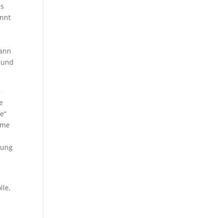
es
annt
n
hann
 und
,
e
e“
ume
e
rung
lle,