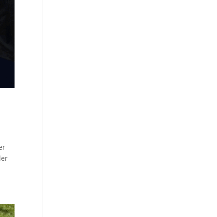
er
der