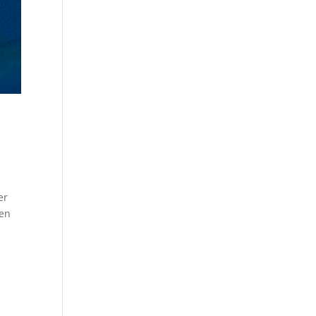
er
nen