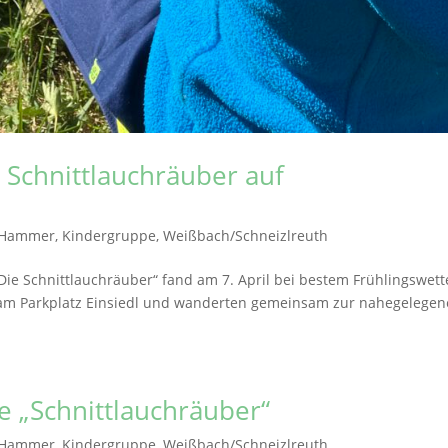
 Schnittlauchräuber auf
Hammer
,
Kindergruppe
,
Weißbach/Schneizlreuth
„Die Schnittlauchräuber“ fand am 7. April bei bestem Frühlingswett
ch am Parkplatz Einsiedl und wanderten gemeinsam zur nahegelege
e „Schnittlauchräuber“
Hammer
,
Kindergruppe
,
Weißbach/Schneizlreuth