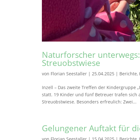
Naturforscher unterwegs:
Streuobstwiese
von
Florian Seestaller
|
25.04.2025
|
Berichte
,
Inzell – Das zweite Treffen der Kindergruppe 
statt. 19 Kinder und fünf Betreuer trafen si
Streuobstwiese. Besonders erfreulich: Zwei...
Gelungener Auftakt für di
von
Florian Seestaller
|
15.04.2025
|
Berichte
,