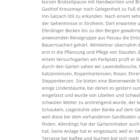
kurzen Brotzeitpause mit Handwürsten und Brez
Gasthof Kreuzmayr noch Gelegenheit zu Fuß di
Inn-Salzach-Stil zu erkunden. Nach einem seh
der Geheimnisse in Stroheim. Dort erwartete u
Eferdinger Becken bis zu den Bergen gewährte
anwesenden Reisegruppe aus Passau die Entst
Bauernsacherl gehört. Wimleitner übernahm da
erst in die Pflanzung und Pflege von Stauden
einem Versuchsgarten am Parkplatz prüft er d
durch den Garten sahen wir Lavendelbüsche, Ma
Katzenminzen, Rispenhortensien, Rosen, Ehrenp
Steppenkerzen. Sie bieten eine Bienenweide f
einige Lindenbäume, bei denen es gestern s
eingefasst und wurde von Libellen und Schwa
schwülen Wetter zu anstrengend wurde, der k
Schaukeln, Liegestühle oder Bänke auf dem G
weil diese bei dem vorhandenen Sandboden u
finden. Allerdings hat der Garteninhaber auch
hat. Seine Anlage hat er eingezäunt, weil er
Terrasse bei Kaffee und Kuchen bot sich noch