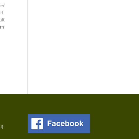
ei
rl
alt
um
d)