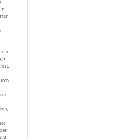
m
 im
arten
n
e
n in
gen
iest,
durch
dem
ken,
net
 der
ebot