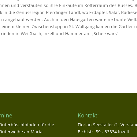
nen und verstauten so ihre Einkäufe im Kofferraum des Busses. B
 in die Genussregion Eferdinger Landl, wo Erdäpfel, Salat, Radiese
n angebaut werden. Auch in den Hausgärten war eine bunte Vielf
 einem kleinen Zwischenstopp in St. Wolfgang kamen die Gartler 
rieden in Weißbach, Inzell und Hammer an. „Schee wars“.
mine
Kontakt:
äuterbüschlbinden für die
Florian Seestaller (1. Vorstan
äuterweihe an Maria
Bichlstr. 59 - 83334 Inzell