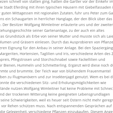
en schnell von statten ging, hatten die Gartler vor der Einkehr i
e Stadt Eferding mit ihren typischen Häusern mit Giebelfassaden
r guten Mittagessen mit regionalen Zutaten, fuhr uns Peter zum G
ns ein Schaugarten in herrlicher Hanglage, der den Blick über das
. Der Besitzer Wolfgang Wimleitner erläuterte uns und der zweite
ehungsgeschichte seiner Gartenanlage, zu der auch ein altes
s Grundstück als Erbe von seiner Mutter und musste sich als Lai
, Blumen und Gräsern einlesen. Durch das Ausprobieren von Pflanze
eren Eignung für den Anbau in seiner Anlage. Bei den Spaziergän
rgeriten, Hortensien, Taglilien und Iris, verschiedene Arten des Z
reis, Pfingstrosen und Storchschnabel sowie Fackellilien und
ür Bienen, Hummeln und Schmetterling. Ergänzt wird diese noch 
ummte und brummte. Der Teich war von blühendem Frauenmantel
lben zu Flugmanövern und zur Insektenjagd genutzt. Wem es bei 
onnte die verschiedenen Sitz- und Erholungsmöglichkeiten wie
elände nutzen.Wolfgang Wimleitner hat keine Probleme mit Schnec
nd der trockenen Witterung keine geeigneten Lebensgrundlagen
 seine Schwierigkeiten, weil es heuer seit Ostern nicht mehr gereg
 sie vor Rehen schützen muss. Nach entspannenden Gesprächen auf
 die Gelegenheit, verschiedene Pflanzen einzukaufen. Diesem Ang