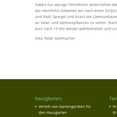
haben nur wenige Teilnehmer widerstehen kön
der Heimfahrt bekamen wir noch einen Einblick
und Radi, Spargel und Kraut von Gemüsebauer
an Salat- und Gemüsepflanzen zu sehen. Nach
kurz nach 19 Uhr wieder wohlbehalten und zuf
Foto: Peter Gehmacher
Neuigkeiten:
Ter
Verleih von Gartengeräten für
Kr
den Hausgarten
Kr