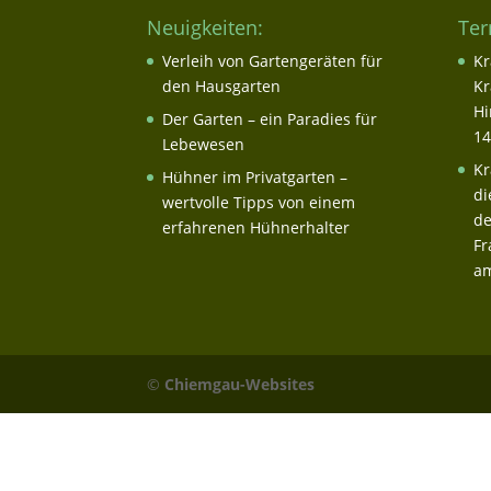
Neuigkeiten:
Ter
Verleih von Gartengeräten für
Kr
den Hausgarten
Kr
Hi
Der Garten – ein Paradies für
14
Lebewesen
Kr
Hühner im Privatgarten –
di
wertvolle Tipps von einem
de
erfahrenen Hühnerhalter
Fr
am
©
Chiemgau-Websites