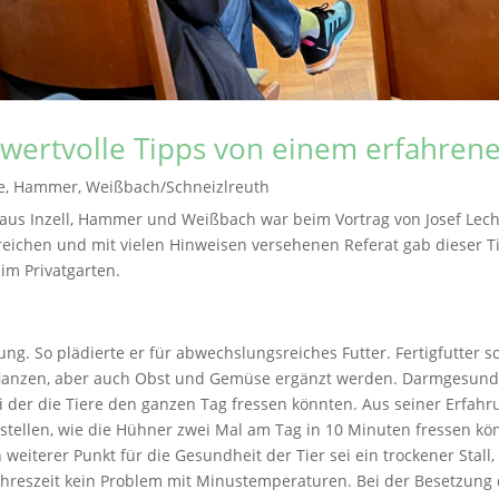
 wertvolle Tipps von einem erfahren
e
,
Hammer
,
Weißbach/Schneizlreuth
 aus Inzell, Hammer und Weißbach war beim Vortrag von Josef Lech
eichen und mit vielen Hinweisen versehenen Referat gab dieser Ti
m Privatgarten.
 So plädierte er für abwechslungsreiches Futter. Fertigfutter soll
flanzen, aber auch Obst und Gemüse ergänzt werden. Darmgesundhe
i der die Tiere den ganzen Tag fressen könnten. Aus seiner Erfah
 stellen, wie die Hühner zwei Mal am Tag in 10 Minuten fressen k
iterer Punkt für die Gesundheit der Tier sei ein trockener Stall, de
Jahreszeit kein Problem mit Minustemperaturen. Bei der Besetzung 